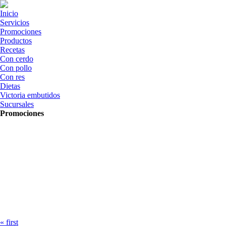
Skip to navigation
Skip to main content
Inicio
Servicios
Promociones
Productos
Recetas
Con cerdo
Con pollo
Con res
Dietas
Victoria embutidos
Sucursales
Promociones
Pages
« first