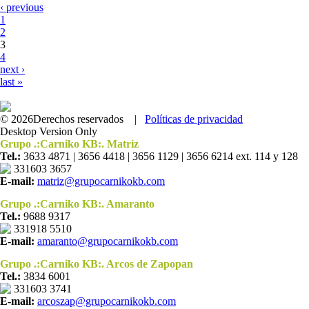
‹ previous
1
2
3
4
next ›
last »
© 2026Derechos reservados |
Políticas de privacidad
Desktop Version Only
Grupo .:Carniko KB:. Matriz
Tel.:
3633 4871 | 3656 4418 | 3656 1129 | 3656 6214 ext. 114 y 128
331603 3657
E-mail:
matriz@grupocarnikokb.com
Grupo .:Carniko KB:. Amaranto
Tel.:
9688 9317
331918 5510
E-mail:
amaranto@grupocarnikokb.com
Grupo .:Carniko KB:. Arcos de Zapopan
Tel.:
3834 6001
331603 3741
E-mail:
arcoszap@grupocarnikokb.com