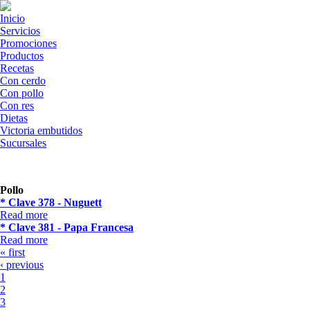
Skip to navigation
Skip to main content
Inicio
Servicios
Promociones
Productos
Recetas
Con cerdo
Con pollo
Con res
Dietas
Victoria embutidos
Sucursales
Pollo
* Clave 378 - Nuguett
Read more
about * Clave 378 - Nuguett
* Clave 381 - Papa Francesa
Read more
about * Clave 381 - Papa Francesa
Pages
« first
‹ previous
1
2
3