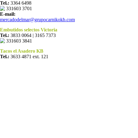
Tel.:
3364 6498
331603 3701
E-mail:
mercadodelmar@grupocarnikokb.com
Embutidos selectos Victoria
Tel.:
3833 0064 | 3165 7373
331603 3841
Tacos el Asadero KB
Tel.:
3633 4871 ext. 121